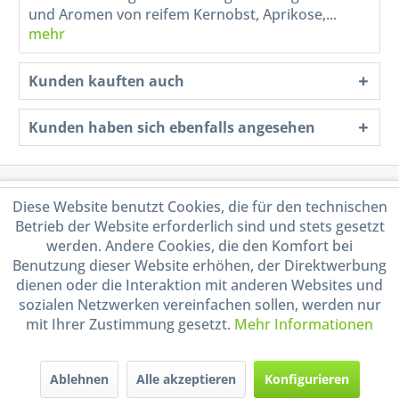
und Aromen von reifem Kernobst, Aprikose,...
mehr
Kunden kauften auch
Kunden haben sich ebenfalls angesehen
Service Hotline
Diese Website benutzt Cookies, die für den technischen
Betrieb der Website erforderlich sind und stets gesetzt
Shop Service
werden. Andere Cookies, die den Komfort bei
Benutzung dieser Website erhöhen, der Direktwerbung
dienen oder die Interaktion mit anderen Websites und
Informationen
sozialen Netzwerken vereinfachen sollen, werden nur
mit Ihrer Zustimmung gesetzt.
Mehr Informationen
Handel mit BIO-Weinen
kontrolliert und zertifiziert
durch DE-ÖKO-009
Ablehnen
Alle akzeptieren
Konfigurieren