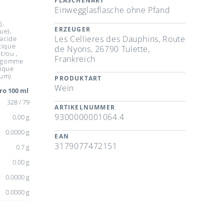
FLASCHENART
Einwegglasflasche ohne Pfand
),
ERZEUGER
ue),
Les Cellieres des Dauphins, Route
 acide
ctique
de Nyons, 26790 Tulette,
t/ou ,
Frankreich
nt gomme
rique
ium)
PRODUKTART
Wein
ro 100 ml
328 / 79
ARTIKELNUMMER
9300000001064.4
0.00 g
0.0000 g
EAN
3179077472151
0.7 g
0.00 g
0.0000 g
0.0000 g