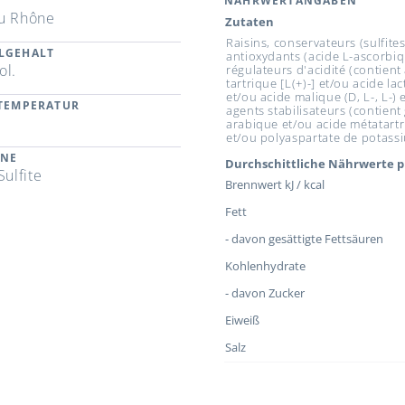
NÄHRWERTANGABEN
u Rhône
Zutaten
Raisins, conservateurs (sulfites
LGEHALT
antioxydants (acide L-ascorbiq
ol.
régulateurs d'acidité (contient
tartrique [L(+)-] et/ou acide la
et/ou acide malique (D, L-, L-) e
RTEMPERATUR
agents stabilisateurs (contie
arabique et/ou acide métatart
et/ou polyaspartate de potass
ENE
Durchschittliche Nährwerte p
Sulfite
Brennwert kJ / kcal
Fett
- davon gesättigte Fettsäuren
Kohlenhydrate
- davon Zucker
Eiweiß
Salz