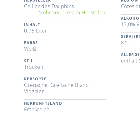
HERSTELLER
REGION
Cellier des Dauphins
Côtes d
Mehr von diesem Hersteller
ALKOHO
13,0% V
INHALT
0.75 Liter
SERVIE
8°C
FARBE
Weiß
ALLERG
enthält 
STIL
Trocken
REBSORTE
Grenache, Grenache Blanc,
Viognier
HERKUNFTSLAND
Frankreich