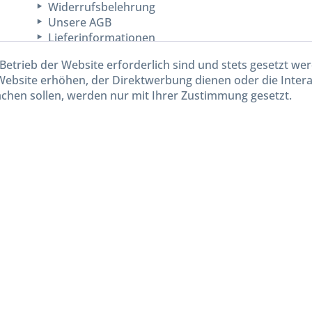
Widerrufsbelehrung
Unsere AGB
Lieferinformationen
Betrieb der Website erforderlich sind und stets gesetzt we
Website erhöhen, der Direktwerbung dienen oder die Inter
chen sollen, werden nur mit Ihrer Zustimmung gesetzt.
kl. gesetzl. Mehrwertsteuer zzgl.
Versandkosten
und ggf. Nachnahmegebühren, wenn nicht and
Widerruf erklären
Gestaltung, Shop-Setup, Management & Hosting durch
Ternum Internet Services
mit Shopwar