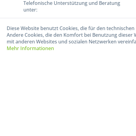
Telefonische Unterstützung und Beratung
unter:
040-880 99 770
Diese Website benutzt Cookies, die für den technischen 
Mo-Fr, 09:00 - 15:00 Uhr
Andere Cookies, die den Komfort bei Benutzung dieser 
mit anderen Websites und sozialen Netzwerken vereinfa
Mehr Informationen
* Alle Preise in