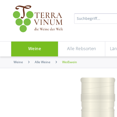
Weine
Alle Rebsorten
Län
Weine
Alle Weine
Weißwein