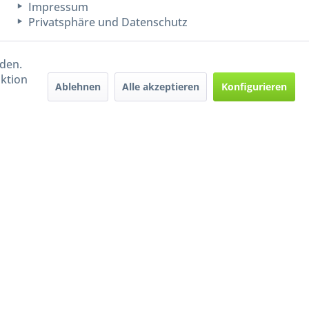
Impressum
Privatsphäre und Datenschutz
rden.
aktion
Ablehnen
Alle akzeptieren
Konfigurieren
Handel mit BIO-Weinen
kontrolliert und zertifiziert
durch DE-ÖKO-009
ers beschrieben
e