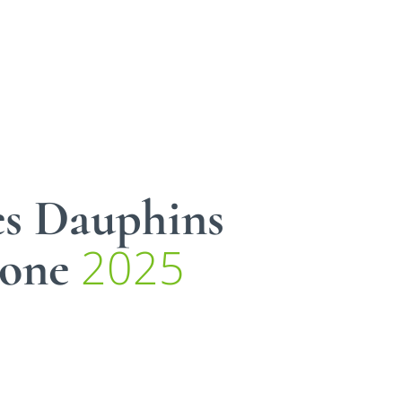
es Dauphins
2025
hone