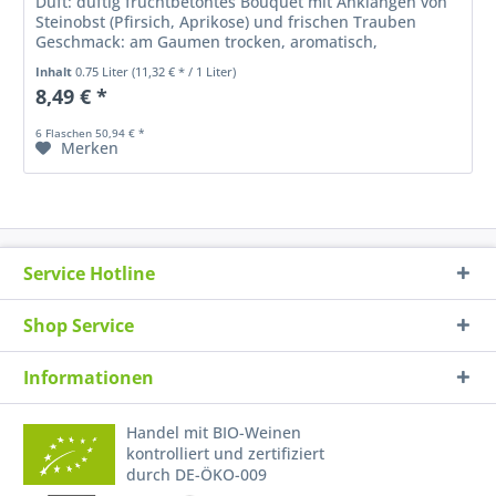
Duft: duftig fruchtbetontes Bouquet mit Anklängen von
Steinobst (Pfirsich, Aprikose) und frischen Trauben
Geschmack: am Gaumen trocken, aromatisch,
feinmineralisch mit eleganter...
Inhalt
0.75 Liter
(11,32 € * / 1 Liter)
8,49 € *
6 Flaschen 50,94 € *
Merken
Service Hotline
Shop Service
Informationen
Handel mit BIO-Weinen
kontrolliert und zertifiziert
durch DE-ÖKO-009