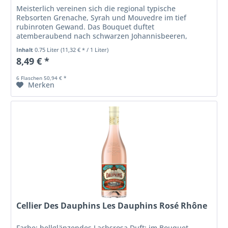
Meisterlich vereinen sich die regional typische
Rebsorten Grenache, Syrah und Mouvedre im tief
rubinroten Gewand. Das Bouquet duftet
atemberaubend nach schwarzen Johannisbeeren,
Brombeeren in Verbindung mit einer feinen
Inhalt
0.75 Liter
(11,32 € * / 1 Liter)
Gewürznote. Der...
8,49 € *
6 Flaschen 50,94 € *
Merken
Cellier Des Dauphins Les Dauphins Rosé Rhône
Farbe: hellglänzendes Lachsrosa Duft: im Bouquet