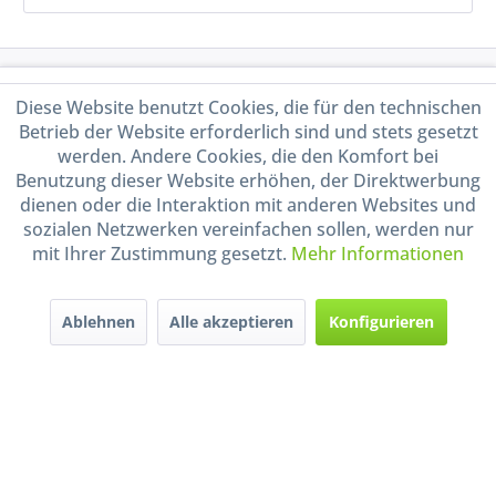
Service Hotline
Diese Website benutzt Cookies, die für den technischen
Betrieb der Website erforderlich sind und stets gesetzt
Shop Service
werden. Andere Cookies, die den Komfort bei
Benutzung dieser Website erhöhen, der Direktwerbung
Informationen
dienen oder die Interaktion mit anderen Websites und
sozialen Netzwerken vereinfachen sollen, werden nur
mit Ihrer Zustimmung gesetzt.
Mehr Informationen
Handel mit BIO-Weinen
kontrolliert und zertifiziert
durch DE-ÖKO-009
Ablehnen
Alle akzeptieren
Konfigurieren
* Alle Preise inkl. gesetzl. Mehrwertsteuer zzgl.
Versandkosten
und ggf.
Nachnahmegebühren, wenn nicht anders beschrieben