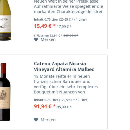
Neuen Welt in seiner Preisklasse!
Auf raffinierte Weise spiegelt er die
markanten Charakterzüge der drei
Weinberge La Pirámide (940 Meter),
Inhalt
0.75 Liter
(20,65 € * / 1 Liter)
Domingo (1.130 Meter) und
15,49 € *
17,99 € *
Adrianna (1.500 Meter) wieder.
Das...
6 Flaschen 92,94 € *
107,94 € *
Merken
Catena Zapata Nicasia
Vineyard Altamira Malbec
18 Monate reifte er in neuen
französischen Barriques und
verfügt über ein sehr komplexes
Bouquet mit Nuancen von
Kräutern, Schwarzkirsche,
Inhalt
0.75 Liter
(122,59 € * / 1 Liter)
Zwetschge, Tabak und Mineralien.
91,94 € *
95,00 € *
Einzellage Nicasia, Produktion max.
375 Kisten pro Jahrgang.
Merken