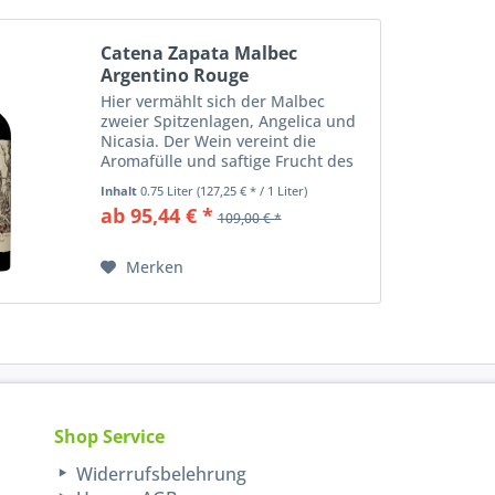
Catena Zapata Malbec
Argentino Rouge
Hier vermählt sich der Malbec
zweier Spitzenlagen, Angelica und
Nicasia. Der Wein vereint die
Aromafülle und saftige Frucht des
Angelica-Weinberges mit der
Inhalt
0.75 Liter
(127,25 € * / 1 Liter)
mineralischen Eleganz und
ab 95,44 € *
109,00 € *
Komplexität der Nicasia-Parzellen.
Das Ergebnis ist...
Merken
Shop Service
Widerrufsbelehrung