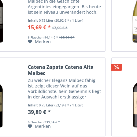
Malbec in die Geschichte
Argentinies eingegangen. Bis heute
ist sein Niveau unverändert hoch.
Der Wein briliert mit Kirsch- und
Inhalt
0.75 Liter
(20,92 € * / 1 Liter)
Brombeernoten und Nuancen von
15,69 € *
17,99 € *
Kaffee, Tabak und schwarzem
Pfeffer. Am...
6 Flaschen 94,14 € *
107,94 € *
Merken
Catena Zapata Catena Alta
Malbec
Zu welcher Eleganz Malbec fähig
ist, zeigt dieser Wein auf das
Vorbildlichste. Sein Geheimnis liegt
in der Auswahl erstklassiger
Parzellen einer ganzen Reihe von
Inhalt
0.75 Liter
(53,19 € * / 1 Liter)
Weinbergen. Die frische Frucht, das
39,89 € *
sehr feine Tannin und die...
6 Flaschen 239,34 € *
Merken