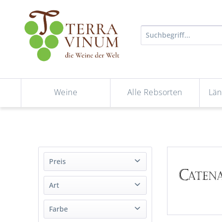
Weine
Alle Rebsorten
Län
Preis
Art
von
bis
14,89 €
95,44 €
Wein
Farbe