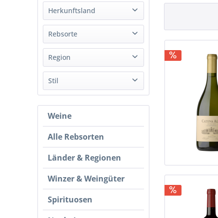
Weiß
Herkunftsland
Rot
Argentinien
Rebsorte
Cabernet Franc
Region
Cabernet Sauvignon
Mendoza
Stil
Chardonnay
Malbec
Trocken
Petit Verdot
Weine
Sauvignon Blanc
Alle Rebsorten
Länder & Regionen
Winzer & Weingüter
Spirituosen