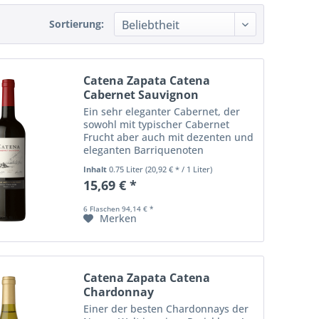
Sortierung:
Catena Zapata Catena
Cabernet Sauvignon
Ein sehr eleganter Cabernet, der
sowohl mit typischer Cabernet
Frucht aber auch mit dezenten und
eleganten Barriquenoten
schmeichelt. In der Nasez
Inhalt
0.75 Liter
(20,92 € * / 1 Liter)
präsentiert er sich mit Aromen von
15,69 € *
Cassis, Kirschen, Vanille, Zeder,
Pfeffer, Paprika,...
6 Flaschen 94,14 € *
Merken
Catena Zapata Catena
Chardonnay
Einer der besten Chardonnays der