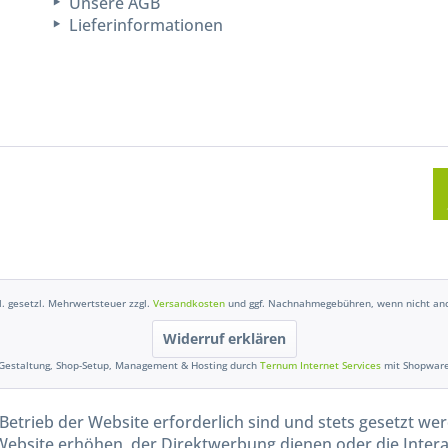
Unsere AGB
Lieferinformationen
kl. gesetzl. Mehrwertsteuer zzgl.
Versandkosten
und ggf. Nachnahmegebühren, wenn nicht and
Widerruf erklären
Gestaltung, Shop-Setup, Management & Hosting durch
Ternum Internet Services
mit Shopwar
Betrieb der Website erforderlich sind und stets gesetzt we
Website erhöhen, der Direktwerbung dienen oder die Inter