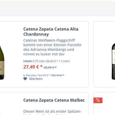
Catena Zapata Catena Alta
Chardonnay
Catenas Weißwein-Flaggschiff
kommt von einer kleinen Parzelle
des Adrianna-Weinbergs und
nimmt es locker mit der
Chardonnay-Elite der neuen Welt
Inhalt
0.75 Liter
(36,65 € * / 1 Liter)
auf. Der Wein wurde in
27,49 € *
30,99 € *
französischen Barriques vergoren
und lagerte 14 Monate in...
6 Flaschen 164,94 € *
185,94 € *
Merken
Catena Zapata Catena Malbec
Dieser Wein ist als erster Spitzen-