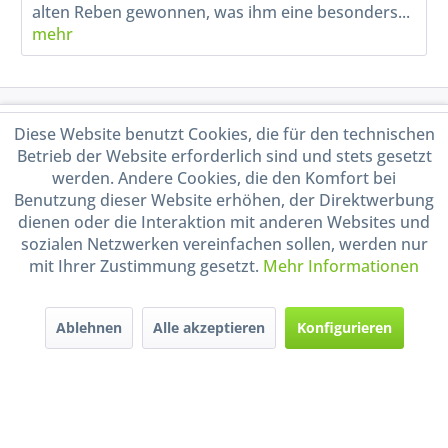
alten Reben gewonnen, was ihm eine besonders...
mehr
Service Hotline
Diese Website benutzt Cookies, die für den technischen
Betrieb der Website erforderlich sind und stets gesetzt
Shop Service
werden. Andere Cookies, die den Komfort bei
Benutzung dieser Website erhöhen, der Direktwerbung
dienen oder die Interaktion mit anderen Websites und
Informationen
sozialen Netzwerken vereinfachen sollen, werden nur
mit Ihrer Zustimmung gesetzt.
Mehr Informationen
Handel mit BIO-Weinen
kontrolliert und zertifiziert
durch DE-ÖKO-009
Ablehnen
Alle akzeptieren
Konfigurieren