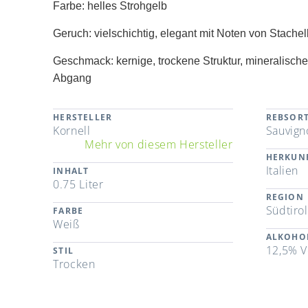
Farbe: helles Strohgelb
Geruch: vielschichtig, elegant mit Noten von Stach
Geschmack: kernige, trockene Struktur, mineralisch
Abgang
HERSTELLER
REBSOR
Kornell
Sauvign
Mehr von diesem Hersteller
HERKUN
Italien
INHALT
0.75 Liter
REGION
Südtirol
FARBE
Weiß
ALKOHO
12,5% V
STIL
Trocken