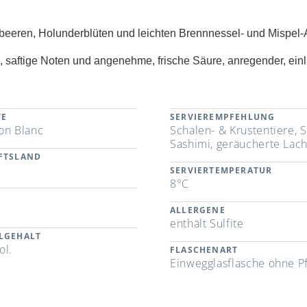
elbeeren, Holunderblüten und leichten Brennnessel- und Mispe
e, saftige Noten und angenehme, frische Säure, anregender, ein
TE
SERVIEREMPFEHLUNG
on Blanc
Schalen- & Krustentiere, S
Sashimi, geräucherte Lach
FTSLAND
SERVIERTEMPERATUR
8°C
ALLERGENE
enthält Sulfite
LGEHALT
ol.
FLASCHENART
Einwegglasflasche ohne P