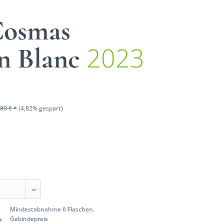
Cosmas
2023
n Blanc
80 € *
(4,82% gespart)
Mindestabnahme 6 Flaschen.
Gebindepreis
*