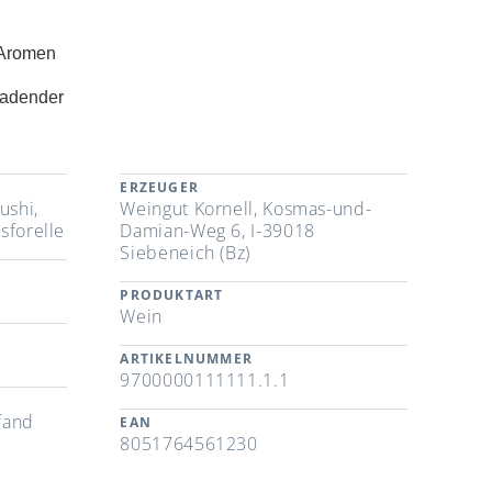
l-Aromen
ladender
ERZEUGER
ushi,
Weingut Kornell, Kosmas-und-
sforelle
Damian-Weg 6, I-39018
Siebeneich (Bz)
PRODUKTART
Wein
ARTIKELNUMMER
9700000111111.1.1
fand
EAN
8051764561230