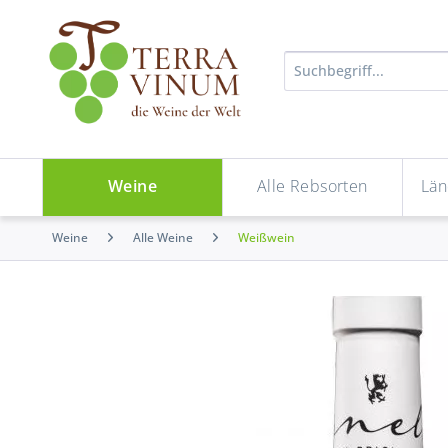
Weine
Alle Rebsorten
Län
Weine
Alle Weine
Weißwein