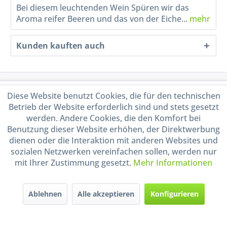
Bei diesem leuchtenden Wein Spüren wir das
Aroma reifer Beeren und das von der Eiche...
mehr
Kunden kauften auch
Service Hotline
Diese Website benutzt Cookies, die für den technischen
Betrieb der Website erforderlich sind und stets gesetzt
Shop Service
werden. Andere Cookies, die den Komfort bei
Benutzung dieser Website erhöhen, der Direktwerbung
dienen oder die Interaktion mit anderen Websites und
Informationen
sozialen Netzwerken vereinfachen sollen, werden nur
mit Ihrer Zustimmung gesetzt.
Mehr Informationen
Handel mit BIO-Weinen
kontrolliert und zertifiziert
durch DE-ÖKO-009
Ablehnen
Alle akzeptieren
Konfigurieren