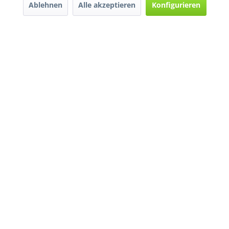
Ablehnen
Alle akzeptieren
Konfigurieren
* Alle Preise inkl. gesetzl. Mehrwertsteuer zzgl.
Versandkosten
und ggf.
Nachnahmegebühren, wenn nicht anders beschrieben
Widerruf erklären
Gestaltung, Shop-Setup, Management & Hosting durch
Ternum Internet Services
mit
Shopware