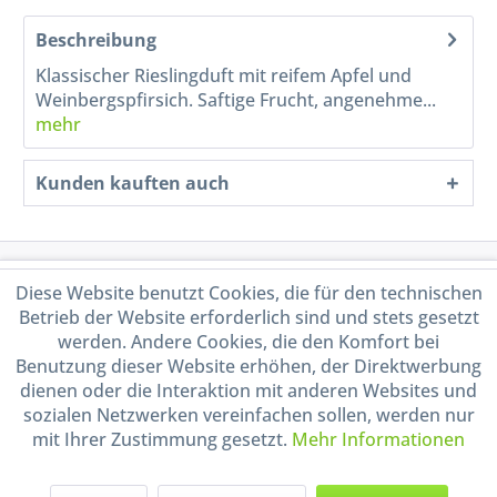
Beschreibung
Klassischer Rieslingduft mit reifem Apfel und
Weinbergspfirsich. Saftige Frucht, angenehme...
mehr
Kunden kauften auch
Service Hotline
Diese Website benutzt Cookies, die für den technischen
Betrieb der Website erforderlich sind und stets gesetzt
Shop Service
werden. Andere Cookies, die den Komfort bei
Benutzung dieser Website erhöhen, der Direktwerbung
dienen oder die Interaktion mit anderen Websites und
Informationen
sozialen Netzwerken vereinfachen sollen, werden nur
mit Ihrer Zustimmung gesetzt.
Mehr Informationen
Handel mit BIO-Weinen
kontrolliert und zertifiziert
durch DE-ÖKO-009