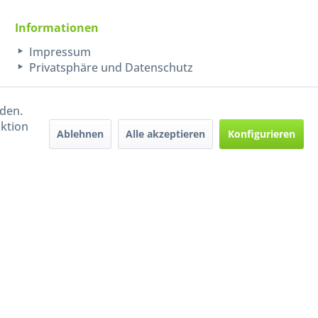
Informationen
Impressum
Privatsphäre und Datenschutz
rden.
aktion
Ablehnen
Alle akzeptieren
Konfigurieren
Handel mit BIO-Weinen
kontrolliert und zertifiziert
durch DE-ÖKO-009
ers beschrieben