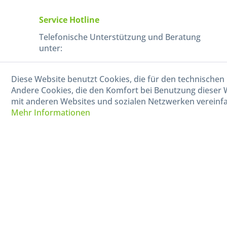
Service Hotline
Telefonische Unterstützung und Beratung
unter:
040-880 99 770
Diese Website benutzt Cookies, die für den technischen 
Mo-Fr, 09:00 - 15:00 Uhr
Andere Cookies, die den Komfort bei Benutzung dieser 
mit anderen Websites und sozialen Netzwerken vereinfa
Mehr Informationen
* Alle Preise in