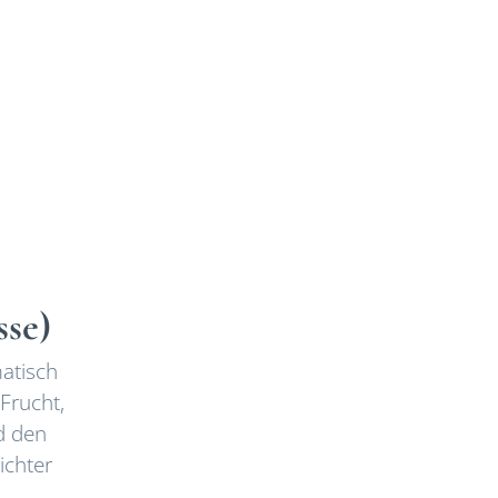
sse)
matisch
Frucht,
d den
ichter