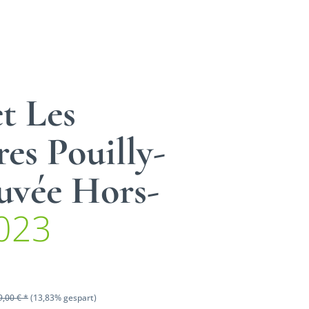
et Les
es Pouilly-
uvée Hors-
023
9,00 € *
(13,83% gespart)