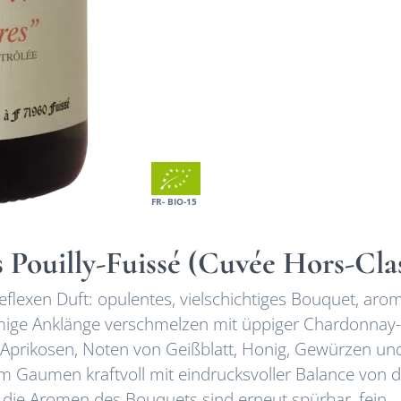
FR- BIO-15
s Pouilly-Fuissé (Cuvée Hors-Cla
flexen Duft: opulentes, vielschichtiges Bouquet, aro
remige Anklänge verschmelzen mit üppiger Chardonnay-
n Aprikosen, Noten von Geißblatt, Honig, Gewürzen un
 Gaumen kraftvoll mit eindrucksvoller Balance von d
e, die Aromen des Bouquets sind erneut spürbar, fein