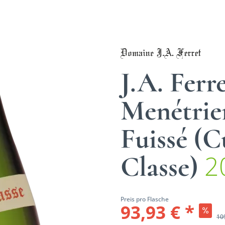
J.A. Ferr
Menétrier
Fuissé (C
2
Classe)
Preis pro Flasche
93,93 € *
10