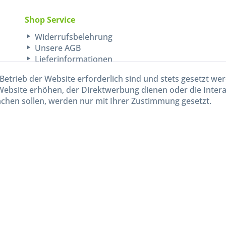
Shop Service
Widerrufsbelehrung
Unsere AGB
Lieferinformationen
Betrieb der Website erforderlich sind und stets gesetzt we
Website erhöhen, der Direktwerbung dienen oder die Inter
chen sollen, werden nur mit Ihrer Zustimmung gesetzt.
kl. gesetzl. Mehrwertsteuer zzgl.
Versandkosten
und ggf. Nachnahmegebühren, wenn nicht and
Widerruf erklären