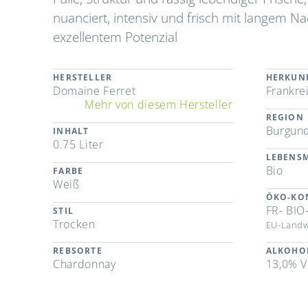
nuanciert, intensiv und frisch mit langem Nac
exzellentem Potenzial
HERSTELLER
HERKUN
Domaine Ferret
Frankre
Mehr von diesem Hersteller
REGION
Burgun
INHALT
0.75 Liter
LEBENSM
Bio
FARBE
Weiß
ÖKO-KO
FR- BIO
STIL
Trocken
EU-Landw
REBSORTE
ALKOHO
Chardonnay
13,0% V