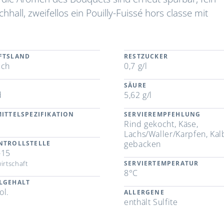
hhall, zweifellos ein Pouilly-Fuissé hors classe mit
FTSLAND
RESTZUCKER
ich
0,7 g/l
SÄURE
d
5,62 g/l
ITTELSPEZIFIKATION
SERVIEREMPFEHLUNG
Rind gekocht, Käse,
Lachs/Waller/Karpfen, Kal
gebacken
NTROLLSTELLE
-15
irtschaft
SERVIERTEMPERATUR
8°C
LGEHALT
ol.
ALLERGENE
enthält Sulfite