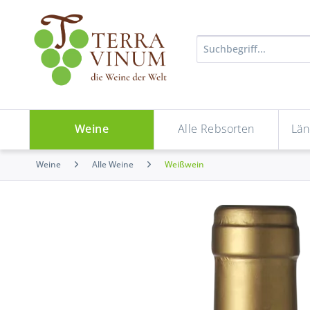
Weine
Alle Rebsorten
Län
Weine
Alle Weine
Weißwein