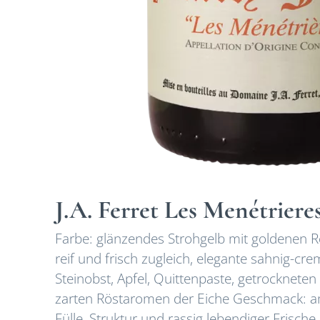
J.A. Ferret Les Menétriere
Farbe: glänzendes Strohgelb mit goldenen Re
reif und frisch zugleich, elegante sahnig-c
Steinobst, Apfel, Quittenpaste, getrocknete
zarten Röstaromen der Eiche Geschmack: am
Fülle, Struktur und rassig lebendiger Frisch