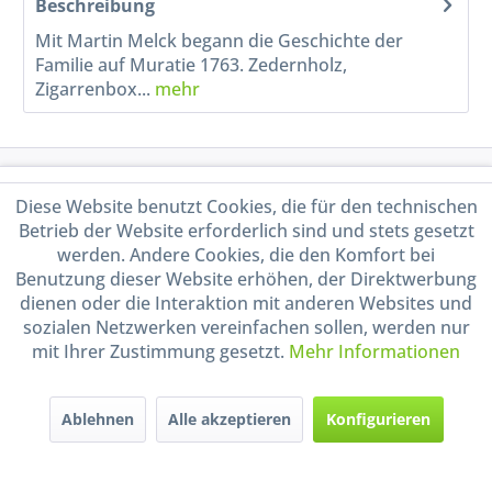
Beschreibung
Mit Martin Melck begann die Geschichte der
Familie auf Muratie 1763. Zedernholz,
Zigarrenbox...
mehr
Service Hotline
Diese Website benutzt Cookies, die für den technischen
Betrieb der Website erforderlich sind und stets gesetzt
Shop Service
werden. Andere Cookies, die den Komfort bei
Benutzung dieser Website erhöhen, der Direktwerbung
Informationen
dienen oder die Interaktion mit anderen Websites und
sozialen Netzwerken vereinfachen sollen, werden nur
mit Ihrer Zustimmung gesetzt.
Mehr Informationen
Handel mit BIO-Weinen
kontrolliert und zertifiziert
durch DE-ÖKO-009
Ablehnen
Alle akzeptieren
Konfigurieren