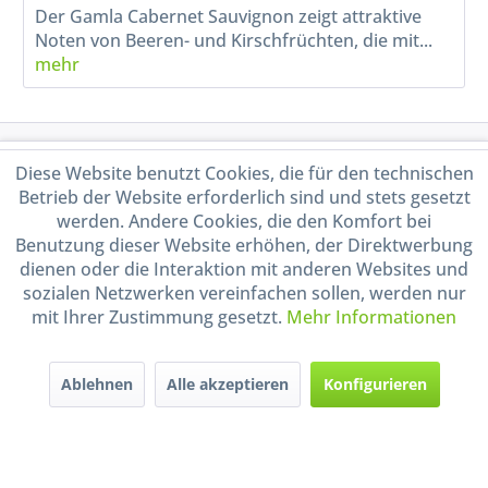
Der Gamla Cabernet Sauvignon zeigt attraktive
Noten von Beeren- und Kirschfrüchten, die mit...
mehr
Service Hotline
Diese Website benutzt Cookies, die für den technischen
Betrieb der Website erforderlich sind und stets gesetzt
Shop Service
werden. Andere Cookies, die den Komfort bei
Benutzung dieser Website erhöhen, der Direktwerbung
dienen oder die Interaktion mit anderen Websites und
Informationen
sozialen Netzwerken vereinfachen sollen, werden nur
mit Ihrer Zustimmung gesetzt.
Mehr Informationen
Handel mit BIO-Weinen
kontrolliert und zertifiziert
durch DE-ÖKO-009
Ablehnen
Alle akzeptieren
Konfigurieren