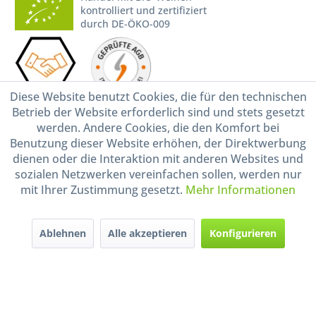
kontrolliert und zertifiziert
durch DE-ÖKO-009
Diese Website benutzt Cookies, die für den technischen
Betrieb der Website erforderlich sind und stets gesetzt
werden. Andere Cookies, die den Komfort bei
* Alle Preise inkl. gesetzl. Mehrwertsteuer zzgl.
Versandkosten
und ggf.
Benutzung dieser Website erhöhen, der Direktwerbung
Nachnahmegebühren, wenn nicht anders beschrieben
dienen oder die Interaktion mit anderen Websites und
sozialen Netzwerken vereinfachen sollen, werden nur
Widerruf erklären
mit Ihrer Zustimmung gesetzt.
Mehr Informationen
Gestaltung, Shop-Setup, Management & Hosting durch
Ternum Internet Services
mit
Shopware
Ablehnen
Alle akzeptieren
Konfigurieren