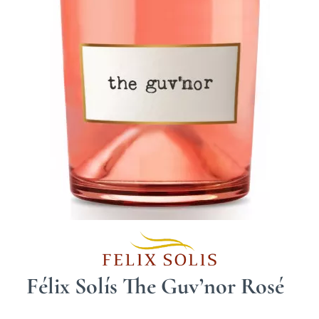
Félix Solís The Guv’nor Rosé