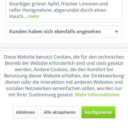
Knackiger grüner Apfel, frischer Limonen und
reifer Honigmelone, abgerundet durch einen
Hauch...
mehr
Kunden haben sich ebenfalls angesehen
Service Hotline
Diese Website benutzt Cookies, die für den technischen
Betrieb der Website erforderlich sind und stets gesetzt
Shop Service
werden. Andere Cookies, die den Komfort bei
Benutzung dieser Website erhöhen, der Direktwerbung
dienen oder die Interaktion mit anderen Websites und
Informationen
sozialen Netzwerken vereinfachen sollen, werden nur
mit Ihrer Zustimmung gesetzt.
Mehr Informationen
Handel mit BIO-Weinen
kontrolliert und zertifiziert
durch DE-ÖKO-009
Ablehnen
Alle akzeptieren
Konfigurieren