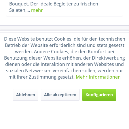
Bouquet. Der ideale Begleiter zu frischen
Salaten,...
mehr
Service Hotline
Diese Website benutzt Cookies, die für den technischen
Betrieb der Website erforderlich sind und stets gesetzt
Shop Service
werden. Andere Cookies, die den Komfort bei
Benutzung dieser Website erhöhen, der Direktwerbung
dienen oder die Interaktion mit anderen Websites und
Informationen
sozialen Netzwerken vereinfachen sollen, werden nur
mit Ihrer Zustimmung gesetzt.
Mehr Informationen
Handel mit BIO-Weinen
kontrolliert und zertifiziert
durch DE-ÖKO-009
Ablehnen
Alle akzeptieren
Konfigurieren