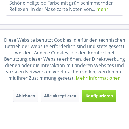
Schöne hellgelbe Farbe mit grün schimmernden
Reflexen. In der Nase zarte Noten von...
mehr
Service Hotline
Diese Website benutzt Cookies, die für den technischen
Betrieb der Website erforderlich sind und stets gesetzt
Shop Service
werden. Andere Cookies, die den Komfort bei
Benutzung dieser Website erhöhen, der Direktwerbung
Informationen
dienen oder die Interaktion mit anderen Websites und
sozialen Netzwerken vereinfachen sollen, werden nur
mit Ihrer Zustimmung gesetzt.
Mehr Informationen
Handel mit BIO-Weinen
kontrolliert und zertifiziert
durch DE-ÖKO-009
Ablehnen
Alle akzeptieren
Konfigurieren