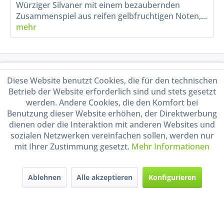
Würziger Silvaner mit einem bezaubernden
Zusammenspiel aus reifen gelbfruchtigen Noten,...
mehr
Service Hotline
Diese Website benutzt Cookies, die für den technischen
Betrieb der Website erforderlich sind und stets gesetzt
Shop Service
werden. Andere Cookies, die den Komfort bei
Benutzung dieser Website erhöhen, der Direktwerbung
Informationen
dienen oder die Interaktion mit anderen Websites und
sozialen Netzwerken vereinfachen sollen, werden nur
mit Ihrer Zustimmung gesetzt.
Mehr Informationen
Handel mit BIO-Weinen
kontrolliert und zertifiziert
durch DE-ÖKO-009
Ablehnen
Alle akzeptieren
Konfigurieren