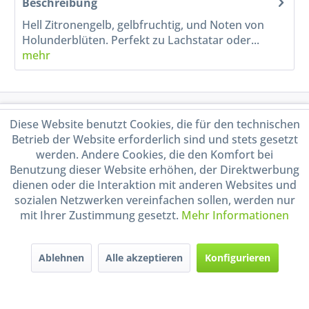
Beschreibung
Hell Zitronengelb, gelbfruchtig, und Noten von
Holunderblüten. Perfekt zu Lachstatar oder...
mehr
Service Hotline
Diese Website benutzt Cookies, die für den technischen
Betrieb der Website erforderlich sind und stets gesetzt
Shop Service
werden. Andere Cookies, die den Komfort bei
Benutzung dieser Website erhöhen, der Direktwerbung
dienen oder die Interaktion mit anderen Websites und
Informationen
sozialen Netzwerken vereinfachen sollen, werden nur
mit Ihrer Zustimmung gesetzt.
Mehr Informationen
Handel mit BIO-Weinen
kontrolliert und zertifiziert
durch DE-ÖKO-009
Ablehnen
Alle akzeptieren
Konfigurieren