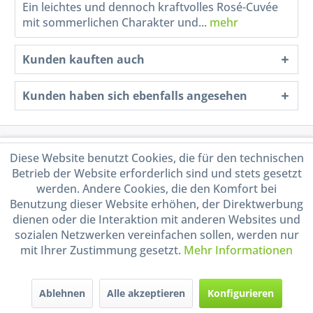
Ein leichtes und dennoch kraftvolles Rosé-Cuvée
mit sommerlichen Charakter und...
mehr
Kunden kauften auch
Kunden haben sich ebenfalls angesehen
Service Hotline
Diese Website benutzt Cookies, die für den technischen
Betrieb der Website erforderlich sind und stets gesetzt
Shop Service
werden. Andere Cookies, die den Komfort bei
Benutzung dieser Website erhöhen, der Direktwerbung
dienen oder die Interaktion mit anderen Websites und
Informationen
sozialen Netzwerken vereinfachen sollen, werden nur
mit Ihrer Zustimmung gesetzt.
Mehr Informationen
Handel mit BIO-Weinen
kontrolliert und zertifiziert
durch DE-ÖKO-009
Ablehnen
Alle akzeptieren
Konfigurieren