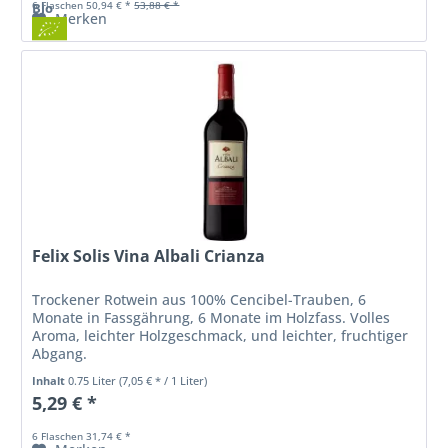
6 Flaschen 50,94 € *
53,88 € *
Bio
Merken
Felix Solis Vina Albali Crianza
Trockener Rotwein aus 100% Cencibel-Trauben, 6
Monate in Fassgährung, 6 Monate im Holzfass. Volles
Aroma, leichter Holzgeschmack, und leichter, fruchtiger
Abgang.
Inhalt
0.75 Liter
(7,05 € * / 1 Liter)
5,29 € *
6 Flaschen 31,74 € *