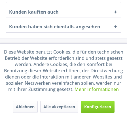
Kunden kauften auch
Kunden haben sich ebenfalls angesehen
Service Hotline
Diese Website benutzt Cookies, die für den technischen
Betrieb der Website erforderlich sind und stets gesetzt
Shop Service
werden. Andere Cookies, die den Komfort bei
Benutzung dieser Website erhöhen, der Direktwerbung
dienen oder die Interaktion mit anderen Websites und
Informationen
sozialen Netzwerken vereinfachen sollen, werden nur
mit Ihrer Zustimmung gesetzt.
Mehr Informationen
Handel mit BIO-Weinen
kontrolliert und zertifiziert
durch DE-ÖKO-009
Ablehnen
Alle akzeptieren
Konfigurieren