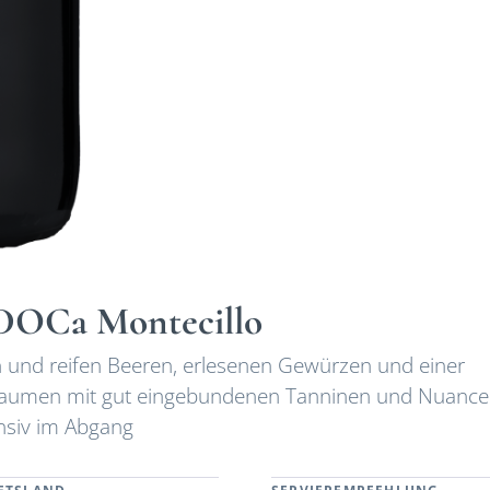
 DOCa Montecillo
en und reifen Beeren, erlesenen Gewürzen und einer
Gaumen mit gut eingebundenen Tanninen und Nuance
ensiv im Abgang