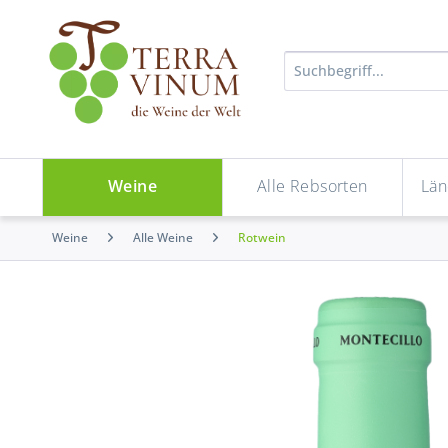
Weine
Alle Rebsorten
Län
Weine
Alle Weine
Rotwein