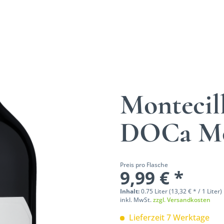
Montecil
DOCa Mo
Preis pro Flasche
9,99 € *
Inhalt:
0.75 Liter (13,32 € * / 1 Liter)
inkl. MwSt.
zzgl. Versandkosten
Lieferzeit 7 Werktage