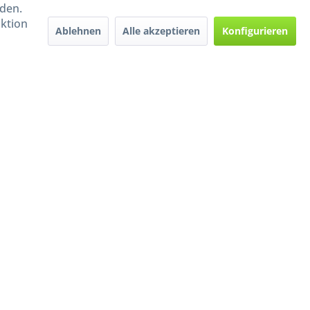
rden.
aktion
Ablehnen
Alle akzeptieren
Konfigurieren
Handel mit BIO-Weinen
kontrolliert und zertifiziert
durch DE-ÖKO-009
ers beschrieben
e