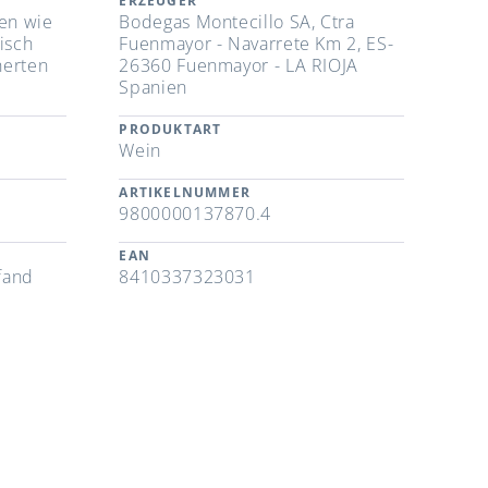
ERZEUGER
ten wie
Bodegas Montecillo SA, Ctra
isch
Fuenmayor - Navarrete Km 2, ES-
herten
26360 Fuenmayor - LA RIOJA
Spanien
PRODUKTART
Wein
ARTIKELNUMMER
9800000137870.4
EAN
fand
8410337323031