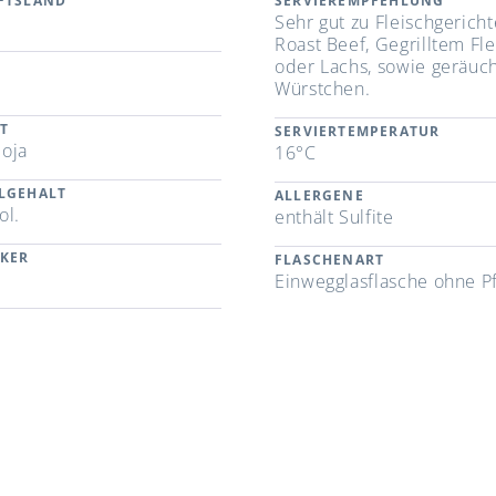
FTSLAND
SERVIEREMPFEHLUNG
n
Sehr gut zu Fleischgerich
Roast Beef, Gegrilltem Fle
oder Lachs, sowie geräuc
Würstchen.
T
SERVIERTEMPERATUR
oja
16°C
LGEHALT
ALLERGENE
ol.
enthält Sulfite
CKER
FLASCHENART
Einwegglasflasche ohne P