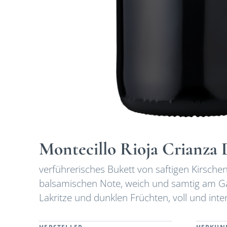
Montecillo Rioja Crianza
verführerisches Bukett von saftigen Kirsch
balsamischen Note, weich und samtig am 
Lakritze und dunklen Früchten, voll und int