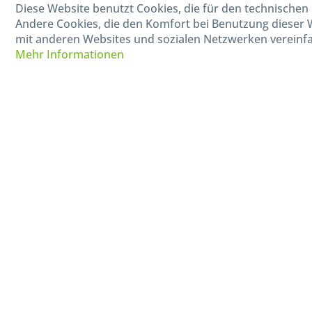
040-880 99 770
Diese Website benutzt Cookies, die für den technischen 
Mo-Fr, 09:00 - 15:00 Uhr
Andere Cookies, die den Komfort bei Benutzung dieser 
mit anderen Websites und sozialen Netzwerken vereinfa
Mehr Informationen
* Alle Preise in