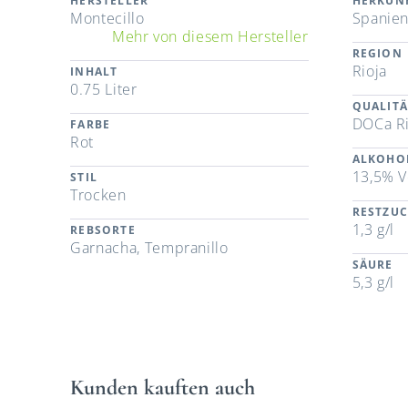
HERSTELLER
HERKUN
Montecillo
Spanie
Mehr von diesem Hersteller
REGION
Rioja
INHALT
0.75 Liter
QUALITÄ
DOCa Ri
FARBE
Rot
ALKOHO
13,5% V
STIL
Trocken
RESTZU
1,3 g/l
REBSORTE
Garnacha, Tempranillo
SÄURE
5,3 g/l
Kunden kauften auch