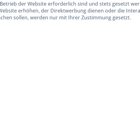
Betrieb der Website erforderlich sind und stets gesetzt we
Website erhöhen, der Direktwerbung dienen oder die Inter
chen sollen, werden nur mit Ihrer Zustimmung gesetzt.
kl. gesetzl. Mehrwertsteuer zzgl.
Versandkosten
und ggf. Nachnahmegebühren, wenn nicht and
Widerruf erklären
Gestaltung, Shop-Setup, Management & Hosting durch
Ternum Internet Services
mit Shopwar