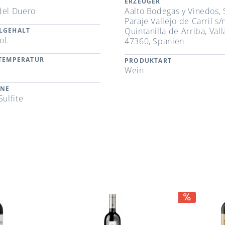
ERZEUGER
del Duero
Aalto Bodegas y Vinedos, S
Paraje Vallejo de Carril s/
Quintanilla de Arriba, Val
LGEHALT
ol.
47360, Spanien
RTEMPERATUR
PRODUKTART
Wein
ENE
Sulfite