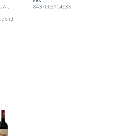
EAN
.A.,
8437003104886
n
ladolid