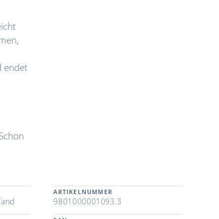
icht
omen,
d endet
 Schon
ARTIKELNUMMER
fand
9801000001093.3