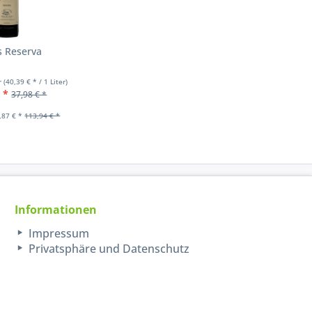
s Reserva
er
(40,39 € * / 1 Liter)
 *
37,98 € *
,87 € *
113,94 € *
Informationen
Impressum
Privatsphäre und Datenschutz