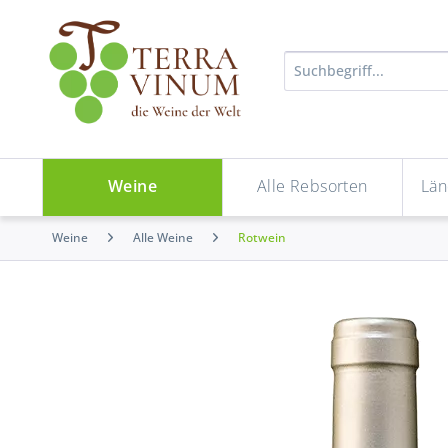
Weine
Alle Rebsorten
Län
Weine
Alle Weine
Rotwein