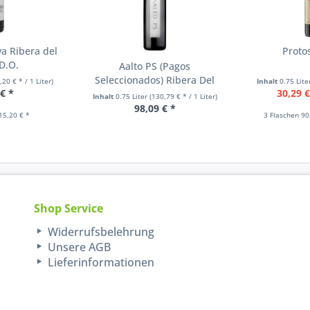
a Ribera del
Proto
D.O.
Aalto PS (Pagos
Seleccionados) Ribera Del
,20 € * / 1 Liter)
Inhalt
0.75 Lit
 € *
30,29 €
Duero
Inhalt
0.75 Liter
(130,79 € * / 1 Liter)
98,09 € *
15,20 € *
3 Flaschen 90
Shop Service
Widerrufsbelehrung
Unsere AGB
Lieferinformationen