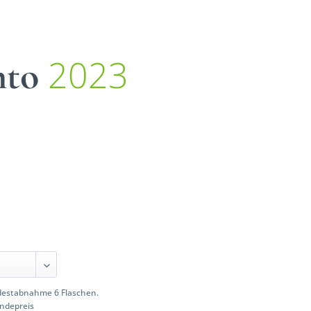
2023
nto
estabnahme 6 Flaschen.
ndepreis