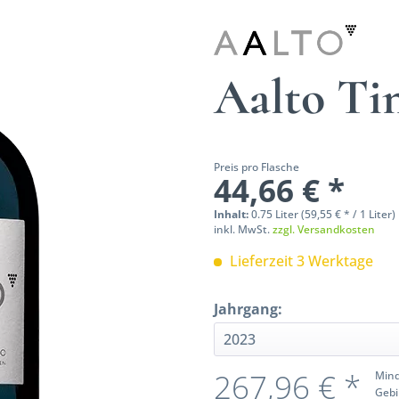
Aalto Ti
Preis pro Flasche
44,66 € *
Inhalt:
0.75 Liter (59,55 € * / 1 Liter)
inkl. MwSt.
zzgl. Versandkosten
Lieferzeit 3 Werktage
Jahrgang:
267,96 € *
Mind
Gebi