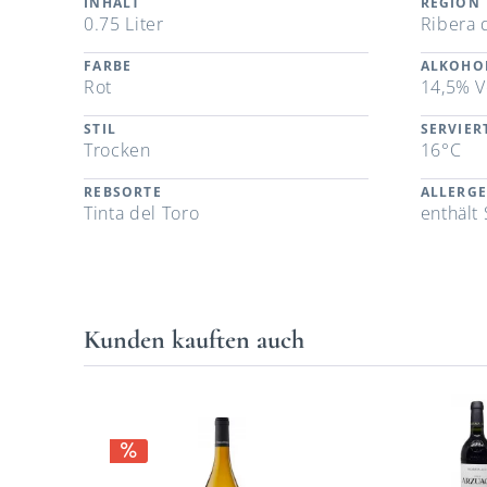
INHALT
REGION
0.75 Liter
Ribera 
FARBE
ALKOHO
Rot
14,5% V
STIL
SERVIE
Trocken
16°C
REBSORTE
ALLERG
Tinta del Toro
enthält 
Kunden kauften auch