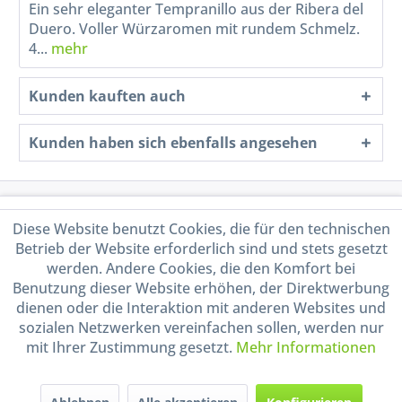
Ein sehr eleganter Tempranillo aus der Ribera del
Duero. Voller Würzaromen mit rundem Schmelz.
4...
mehr
Kunden kauften auch
Kunden haben sich ebenfalls angesehen
Service Hotline
Diese Website benutzt Cookies, die für den technischen
Betrieb der Website erforderlich sind und stets gesetzt
Shop Service
werden. Andere Cookies, die den Komfort bei
Benutzung dieser Website erhöhen, der Direktwerbung
Informationen
dienen oder die Interaktion mit anderen Websites und
sozialen Netzwerken vereinfachen sollen, werden nur
mit Ihrer Zustimmung gesetzt.
Mehr Informationen
Handel mit BIO-Weinen
kontrolliert und zertifiziert
durch DE-ÖKO-009