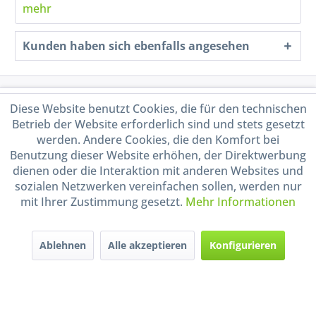
mehr
Kunden haben sich ebenfalls angesehen
Service Hotline
Diese Website benutzt Cookies, die für den technischen
Betrieb der Website erforderlich sind und stets gesetzt
Shop Service
werden. Andere Cookies, die den Komfort bei
Benutzung dieser Website erhöhen, der Direktwerbung
dienen oder die Interaktion mit anderen Websites und
Informationen
sozialen Netzwerken vereinfachen sollen, werden nur
mit Ihrer Zustimmung gesetzt.
Mehr Informationen
Handel mit BIO-Weinen
kontrolliert und zertifiziert
durch DE-ÖKO-009
Ablehnen
Alle akzeptieren
Konfigurieren