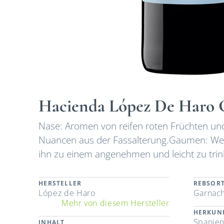
Hacienda López De Haro 
Nase: Aromen von reifen roten Früchten und 
Nuancen aus der Fassalterung.Gaumen: Weic
ihn zu einem angenehmen und leicht zu tr
HERSTELLER
REBSOR
López de Haro
Garnach
Mehr von diesem Hersteller
HERKUN
Spanie
INHALT