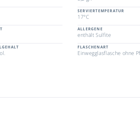
SERVIERTEMPERATUR
17°C
T
ALLERGENE
enthält Sulfite
LGEHALT
FLASCHENART
ol.
Einwegglasflasche ohne P