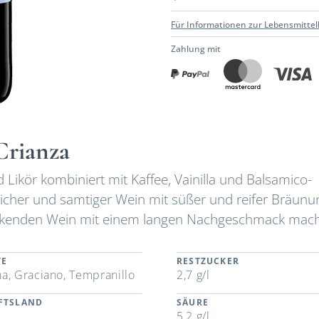
Für Informationen zur Lebensmittel
Zahlung mit
Crianza
Likör kombiniert mit Kaffee, Vainilla und Balsamico-
her und samtiger Wein mit süßer und reifer Bräunun
inkenden Wein mit einem langen Nachgeschmack mach
TE
RESTZUCKER
a, Graciano, Tempranillo
2,7 g/l
FTSLAND
SÄURE
n
5,2 g/l