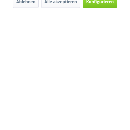
Ablehnen
Alle akzeptieren
Konfigurieren
* Alle Preise inkl. gesetzl. Mehrwertsteuer zzgl.
Versandkosten
und ggf.
Nachnahmegebühren, wenn nicht anders beschrieben
Widerruf erklären
Gestaltung, Shop-Setup, Management & Hosting durch
Ternum Internet Services
mit
Shopware