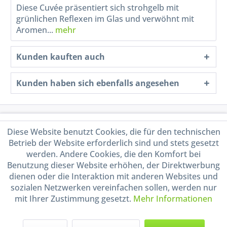
Diese Cuvée präsentiert sich strohgelb mit
grünlichen Reflexen im Glas und verwöhnt mit
Aromen...
mehr
Kunden kauften auch
Kunden haben sich ebenfalls angesehen
Service Hotline
Diese Website benutzt Cookies, die für den technischen
Betrieb der Website erforderlich sind und stets gesetzt
Shop Service
werden. Andere Cookies, die den Komfort bei
Benutzung dieser Website erhöhen, der Direktwerbung
Informationen
dienen oder die Interaktion mit anderen Websites und
sozialen Netzwerken vereinfachen sollen, werden nur
mit Ihrer Zustimmung gesetzt.
Mehr Informationen
Handel mit BIO-Weinen
kontrolliert und zertifiziert
durch DE-ÖKO-009