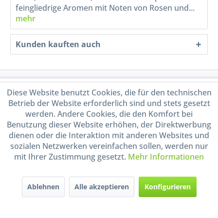
feingliedrige Aromen mit Noten von Rosen und...
mehr
Kunden kauften auch
Service Hotline
Diese Website benutzt Cookies, die für den technischen
Betrieb der Website erforderlich sind und stets gesetzt
Shop Service
werden. Andere Cookies, die den Komfort bei
Benutzung dieser Website erhöhen, der Direktwerbung
dienen oder die Interaktion mit anderen Websites und
Informationen
sozialen Netzwerken vereinfachen sollen, werden nur
mit Ihrer Zustimmung gesetzt.
Mehr Informationen
Handel mit BIO-Weinen
kontrolliert und zertifiziert
durch DE-ÖKO-009
Ablehnen
Alle akzeptieren
Konfigurieren