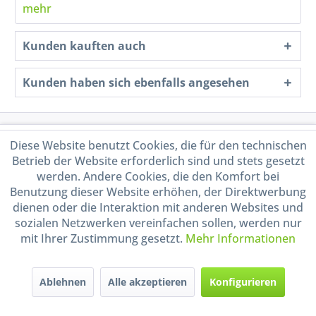
mehr
Kunden kauften auch
Kunden haben sich ebenfalls angesehen
Service Hotline
Diese Website benutzt Cookies, die für den technischen
Betrieb der Website erforderlich sind und stets gesetzt
Shop Service
werden. Andere Cookies, die den Komfort bei
Benutzung dieser Website erhöhen, der Direktwerbung
dienen oder die Interaktion mit anderen Websites und
Informationen
sozialen Netzwerken vereinfachen sollen, werden nur
mit Ihrer Zustimmung gesetzt.
Mehr Informationen
Handel mit BIO-Weinen
kontrolliert und zertifiziert
durch DE-ÖKO-009
Ablehnen
Alle akzeptieren
Konfigurieren