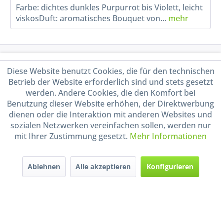
Farbe: dichtes dunkles Purpurrot bis Violett, leicht
viskosDuft: aromatisches Bouquet von...
mehr
Service Hotline
Diese Website benutzt Cookies, die für den technischen
Betrieb der Website erforderlich sind und stets gesetzt
Shop Service
werden. Andere Cookies, die den Komfort bei
Benutzung dieser Website erhöhen, der Direktwerbung
Informationen
dienen oder die Interaktion mit anderen Websites und
sozialen Netzwerken vereinfachen sollen, werden nur
mit Ihrer Zustimmung gesetzt.
Mehr Informationen
Handel mit BIO-Weinen
kontrolliert und zertifiziert
durch DE-ÖKO-009
Ablehnen
Alle akzeptieren
Konfigurieren