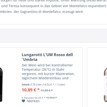
 sorgen für neue und starke Impulse. Unter Wahrung dieserWerte, 
 und Teresa konsequent in das Gebiet von Montefalco expandiert
mbrien, der Sagrantino di Montefalco, erzeugt wird.
Lungarotti L'UM Rosso dell
´Umbria
Der Wein wird bei kontrollierter
Temperatur (26°C) in Stahl
vergoren, mit kurzer Mazeration,
täglichem Wiedereinbau und
Entlüften nach 18 Tagen, 8-10
Inhalt
0.75 Liter
(14,52 € * / 1 Liter)
Monate im Barrique gereift und
10,89 € *
11,99 € *
dann in der Flasche vor der
Markteinführung. Farbe:...
6 Flaschen 65,34 € *
71,94 € *
Merken