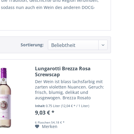
die Tradition, Geschichte und Region verbinden,
, sodass nun auch ein Wein des anderen DOCG-
Sortierung:
Lungarotti Brezza Rosa
Screwscap
Der Wein ist blass lachsfarbig mit
zarten violetten Nuancen. Geruch:
frisch, blumig, delikat und
ausgewogen. Brezza Rosato
erinnert an Rose, Glyzin und
Inhalt
0.75 Liter
(12,04 € * / 1 Liter)
Sternanis mit fruchtiger Note
9,03 € *
(Himbeere und Sauerkirsch) zum
Abgang. Geschmack:...
6 Flaschen 54,18 € *
Merken