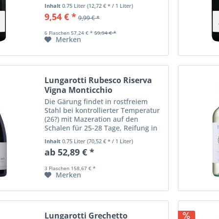
kräftige Tannine zu erhalten,
Inhalt
0.75 Liter
(12,72 € * / 1 Liter)
anschließend im Edelstahltank
9,54 € *
9,99 € *
ausgebaut ist der Sangiovese ein
fruchtig, frischer...
6 Flaschen 57,24 € *
59,94 € *
Merken
Lungarotti Rubesco Riserva
Vigna Monticchio
Die Gärung findet in rostfreiem
Stahl bei kontrollierter Temperatur
(26?) mit Mazeration auf den
Schalen für 25-28 Tage, Reifung in
50 Hl Fässern und feinkörnigen
Inhalt
0.75 Liter
(70,52 € * / 1 Liter)
Eichenbarriques für etwa 12
ab 52,89 € *
Monate und 3 Jahre in der Flasche.
Die Farbe...
3 Flaschen 158,67 € *
Merken
Lungarotti Grechetto