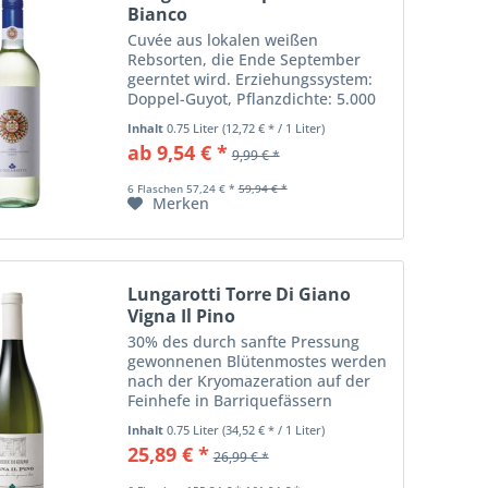
Bianco
Cuvée aus lokalen weißen
Rebsorten, die Ende September
geerntet wird. Erziehungssystem:
Doppel-Guyot, Pflanzdichte: 5.000
Pflanzen pro Hektar,
Inhalt
0.75 Liter
(12,72 € * / 1 Liter)
durchschnittlicher Ertrag: 85
ab 9,54 € *
9,99 € *
Doppelzentner pro Hektar. Der
Wein wird ausschließlich aus dem...
6 Flaschen 57,24 € *
59,94 € *
Merken
Lungarotti Torre Di Giano
Vigna Il Pino
30% des durch sanfte Pressung
gewonnenen Blütenmostes werden
nach der Kryomazeration auf der
Feinhefe in Barriquefässern
vergoren und 3 Monate lang bei
Inhalt
0.75 Liter
(34,52 € * / 1 Liter)
kontrollierter Temperatur (21?C)
25,89 € *
26,99 € *
gereift, die restlichen 70% werden
in Stahl...