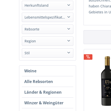
auszeichnen,
Weiß
Herkunftsland
haben Chiara
Rot
Gebietes in U
Italien
Lebensmittelspezifikation
Rosé
Bio
Rebsorte
Cabernet Sauvignon
Region
Chardonnay
Umbrien
Stil
Grauburgunder / Pinot Gris
Grechetto
Trocken
Malvasia
Weine
Halbtrocken
Merlot
Süß
Sagrantino
Alle Rebsorten
Sangiovese
Länder & Regionen
Sauvignon Blanc
Spätburgunder / Pinot Noir
Winzer & Weingüter
Trebbiano