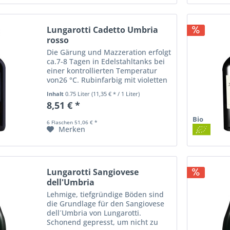
Lungarotti Cadetto Umbria
rosso
Die Gärung und Mazzeration erfolgt
ca.7-8 Tagen in Edelstahltanks bei
einer kontrollierten Temperatur
von26 °C. Rubinfarbig mit violetten
Nuancen. In der Nase finden sich
Inhalt
0.75 Liter
(11,35 € * / 1 Liter)
Noten von Veilchen und grünen
8,51 € *
Gewürzen. Cadetto Rosso...
Bio
6 Flaschen 51,06 € *
Merken
Lungarotti Sangiovese
dell'Umbria
Lehmige, tiefgründige Böden sind
die Grundlage für den Sangiovese
dell´Umbria von Lungarotti.
Schonend gepresst, um nicht zu