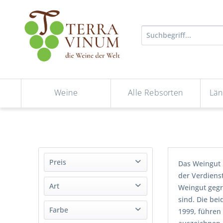
Weine
Alle Rebsorten
Län
Preis
Das Weingut L
der Verdienst
Art
Weingut gegr
von
bis
7,44 €
52,62 €
sind. Die be
prickelnd
Farbe
1999, führen
Wein