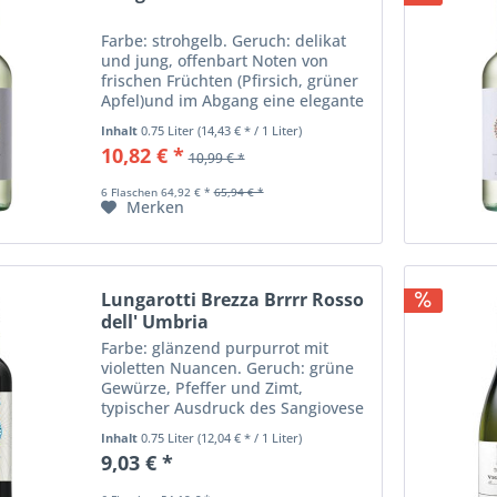
Farbe: strohgelb. Geruch: delikat
und jung, offenbart Noten von
frischen Früchten (Pfirsich, grüner
Apfel)und im Abgang eine elegante
blumige Note, ausgezeichnete
Inhalt
0.75 Liter
(14,43 € * / 1 Liter)
Persistenz unterstützt von einer
10,82 € *
10,99 € *
angenehmen Säure, duftend und
sehr frisch...
6 Flaschen 64,92 € *
65,94 € *
Merken
Lungarotti Brezza Brrrr Rosso
dell' Umbria
Farbe: glänzend purpurrot mit
violetten Nuancen. Geruch: grüne
Gewürze, Pfeffer und Zimt,
typischer Ausdruck des Sangiovese
und Veilchenduft typischer des
Inhalt
0.75 Liter
(12,04 € * / 1 Liter)
Merlot. Brezza Rossa schließt mit
9,03 € *
einer Idee frischem Obst.
Geschmack: von...