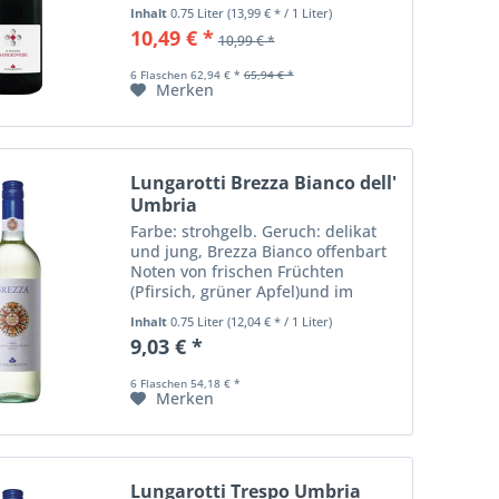
durchschnittlicher Ertrag: 120
Inhalt
0.75 Liter
(13,99 € * / 1 Liter)
Doppelzentner pro
10,49 € *
10,99 € *
Hektar.Ausschliesslich aus dem
durch sanfte Pressung
6 Flaschen 62,94 € *
65,94 € *
gewonnenen...
Merken
Lungarotti Brezza Bianco dell'
Umbria
Farbe: strohgelb. Geruch: delikat
und jung, Brezza Bianco offenbart
Noten von frischen Früchten
(Pfirsich, grüner Apfel)und im
Abgang eine elegante blumige
Inhalt
0.75 Liter
(12,04 € * / 1 Liter)
Note, ausgezeichnete Persistenz
9,03 € *
unterstützt von einer angenehmen
Säure, duftend...
6 Flaschen 54,18 € *
Merken
Lungarotti Trespo Umbria