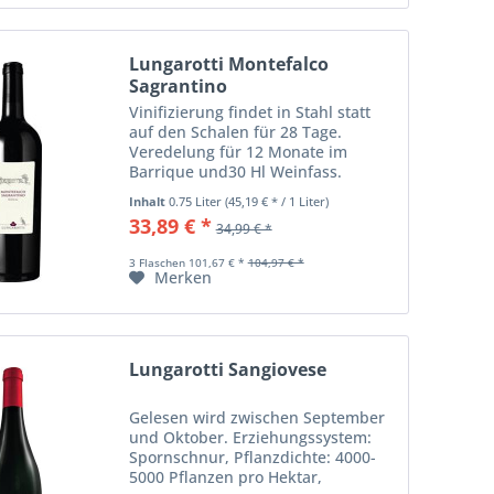
Lungarotti Montefalco
Sagrantino
Vinifizierung findet in Stahl statt
auf den Schalen für 28 Tage.
Veredelung für 12 Monate im
Barrique und30 Hl Weinfass.
Leichte Filtration und Lagerung von
Inhalt
0.75 Liter
(45,19 € * / 1 Liter)
2 Jahren in der Flasche, bevor er
33,89 € *
34,99 € *
auf den Markt kommt. Farbe:
intensiv rot mit...
3 Flaschen 101,67 € *
104,97 € *
Merken
Lungarotti Sangiovese
Gelesen wird zwischen September
und Oktober. Erziehungssystem:
Spornschnur, Pflanzdichte: 4000-
5000 Pflanzen pro Hektar,