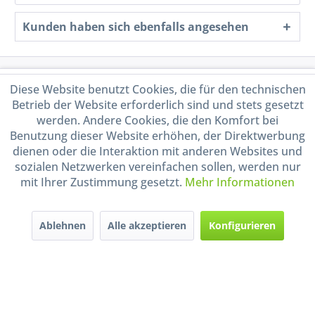
Kunden haben sich ebenfalls angesehen
Service Hotline
Diese Website benutzt Cookies, die für den technischen
Betrieb der Website erforderlich sind und stets gesetzt
Shop Service
werden. Andere Cookies, die den Komfort bei
Benutzung dieser Website erhöhen, der Direktwerbung
dienen oder die Interaktion mit anderen Websites und
Informationen
sozialen Netzwerken vereinfachen sollen, werden nur
mit Ihrer Zustimmung gesetzt.
Mehr Informationen
Handel mit BIO-Weinen
kontrolliert und zertifiziert
durch DE-ÖKO-009
Ablehnen
Alle akzeptieren
Konfigurieren