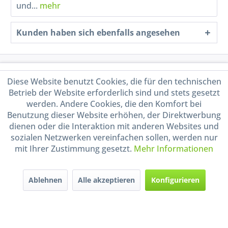
und...
mehr
Kunden haben sich ebenfalls angesehen
Service Hotline
Diese Website benutzt Cookies, die für den technischen
Betrieb der Website erforderlich sind und stets gesetzt
Shop Service
werden. Andere Cookies, die den Komfort bei
Benutzung dieser Website erhöhen, der Direktwerbung
Informationen
dienen oder die Interaktion mit anderen Websites und
sozialen Netzwerken vereinfachen sollen, werden nur
mit Ihrer Zustimmung gesetzt.
Mehr Informationen
Handel mit BIO-Weinen
kontrolliert und zertifiziert
durch DE-ÖKO-009
Ablehnen
Alle akzeptieren
Konfigurieren