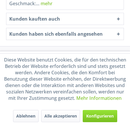
Geschmack:...
mehr
Kunden kauften auch
Kunden haben sich ebenfalls angesehen
Service Hotline
Diese Website benutzt Cookies, die für den technischen
Betrieb der Website erforderlich sind und stets gesetzt
Shop Service
werden. Andere Cookies, die den Komfort bei
Benutzung dieser Website erhöhen, der Direktwerbung
dienen oder die Interaktion mit anderen Websites und
Informationen
sozialen Netzwerken vereinfachen sollen, werden nur
mit Ihrer Zustimmung gesetzt.
Mehr Informationen
Handel mit BIO-Weinen
kontrolliert und zertifiziert
durch DE-ÖKO-009
Ablehnen
Alle akzeptieren
Konfigurieren