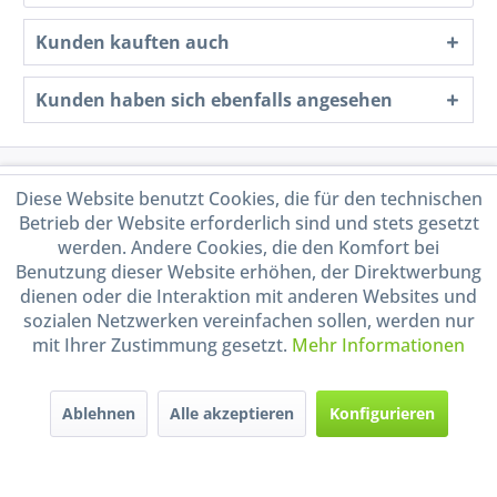
Kunden kauften auch
Kunden haben sich ebenfalls angesehen
Service Hotline
Diese Website benutzt Cookies, die für den technischen
Betrieb der Website erforderlich sind und stets gesetzt
Shop Service
werden. Andere Cookies, die den Komfort bei
Benutzung dieser Website erhöhen, der Direktwerbung
dienen oder die Interaktion mit anderen Websites und
Informationen
sozialen Netzwerken vereinfachen sollen, werden nur
mit Ihrer Zustimmung gesetzt.
Mehr Informationen
Handel mit BIO-Weinen
kontrolliert und zertifiziert
durch DE-ÖKO-009
Ablehnen
Alle akzeptieren
Konfigurieren